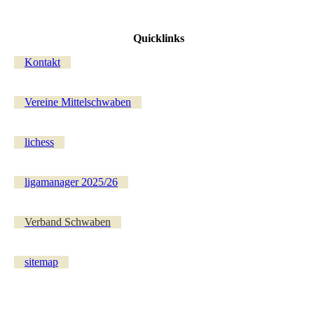
Quicklinks
Kontakt
Vereine Mittelschwaben
lichess
ligamanager 2025/26
Verband Schwaben
sitemap