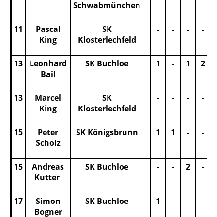
Schwabmünchen
11
Pascal
SK
-
-
-
-
King
Klosterlechfeld
13
Leonhard
SK Buchloe
1
-
1
2
Bail
13
Marcel
SK
-
-
-
-
King
Klosterlechfeld
15
Peter
SK Königsbrunn
1
1
-
-
Scholz
15
Andreas
SK Buchloe
-
-
2
-
Kutter
17
Simon
SK Buchloe
1
-
-
-
Bogner