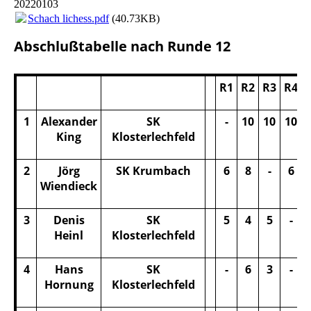
20220103
Schach lichess.pdf
(40.73KB)
Abschlußtabelle nach Runde 12
R1
R2
R3
R4
1
Alexander
SK
-
10
10
10
King
Klosterlechfeld
2
Jörg
SK Krumbach
6
8
-
6
Wiendieck
3
Denis
SK
5
4
5
-
Heinl
Klosterlechfeld
4
Hans
SK
-
6
3
-
Hornung
Klosterlechfeld