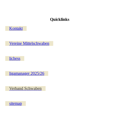
Quicklinks
Kontakt
Vereine Mittelschwaben
lichess
ligamanager 2025/26
Verband Schwaben
sitemap