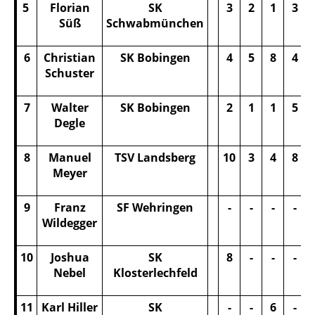
5
Florian
SK
3
2
1
3
Süß
Schwabmünchen
6
Christian
SK Bobingen
4
5
8
4
Schuster
7
Walter
SK Bobingen
2
1
1
5
Degle
8
Manuel
TSV Landsberg
10
3
4
8
Meyer
9
Franz
SF Wehringen
-
-
-
-
Wildegger
10
Joshua
SK
8
-
-
-
Nebel
Klosterlechfeld
11
Karl Hiller
SK
-
-
6
-